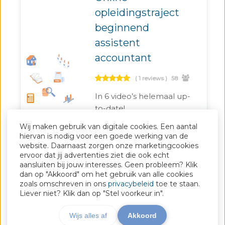
opleidingstraject
beginnend
assistent
accountant
( 1 reviews )
58
In 6 video’s helemaal up-
to-date!
Wij maken gebruik van digitale cookies. Een aantal
Auxilium Adviesgroep
hiervan is nodig voor een goede werking van de
website. Daarnaast zorgen onze marketingcookies
ervoor dat jij advertenties ziet die ook echt
aansluiten bij jouw interesses. Geen probleem? Klik
€
125
dan op "Akkoord" om het gebruik van alle cookies
zoals omschreven in ons
privacybeleid
toe te staan.
Liever niet? Klik dan op "Stel voorkeur in".
BEKIJK PAGINA'S 2 VAN 2
←
1
2
Wijs alles af
Akkoord